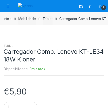
Saltar
Pular
0
para
para
navegação
o
Início
Mobilidade
Tablet
Carregador Comp. Lenovo KT-
conteúdo
Tablet
Carregador Comp. Lenovo KT-LE34
18W Kloner
Disponibilidade:
Em stock
€
5,90
Carregador
Comp.