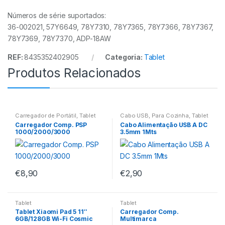
Números de série suportados:
36-002021, 57Y6649, 78Y7310, 78Y7365, 78Y7366, 78Y7367,
78Y7369, 78Y7370, ADP-18AW
REF:
8435352402905
Categoria:
Tablet
Produtos Relacionados
Carregador de Portátil
,
Tablet
Cabo USB
,
Para Cozinha
,
Tablet
Carregador Comp. PSP
Cabo Alimentação USB A DC
1000/2000/3000
3.5mm 1Mts
€
8,90
€
2,90
Tablet
Tablet
Tablet Xiaomi Pad 5 11″
Carregador Comp.
6GB/128GB Wi-Fi Cosmic
Multimarca