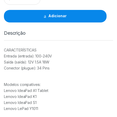
Lenovo
KT-
LE34
Adicionar
18W
Kloner
quantidade
Descrição
CARACTERÍSTICAS
Entrada (entrada): 100-240V
Saída (saída): 12V 1.5A 18W
Conector (plugue): 34 Pins
Modelos compatíveis:
Lenovo IdeaPad A1 Tablet
Lenovo IdeaPad K1
Lenovo IdeaPad S1
Lenovo LePad Y1011