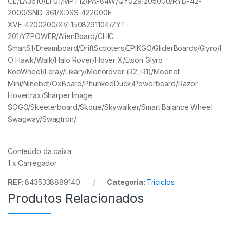
CE/LA3610/LT01/MPT12/PA-84W/QY0291205000/RYD-42-
2000/SND-361/XDSS-422000E
XVE-4200200/XV-1508291104/ZYT-
201/YZPOWER/AlienBoard/CHIC
SmartS1/Dreamboard/DriftScooters/EPIKGO/GliderBoards/Glyro/I
O Hawk/Walk/Halo Rover/Hover X/Etson Glyro
KooWheel/Leray/Likary/Monorover (R2, R1)/Moonet
Mini/Ninebot/OxBoard/PhunkeeDuck/Powerboard/Razor
Hovertrax/Sharper Image
SOGO/Skeeterboard/Skque/Skywalker/Smart Balance Wheel
Swagway/Swagtron/
Conteúdo da caixa:
1 x Carregador
REF:
8435338889140
Categoria:
Triciclos
Produtos Relacionados