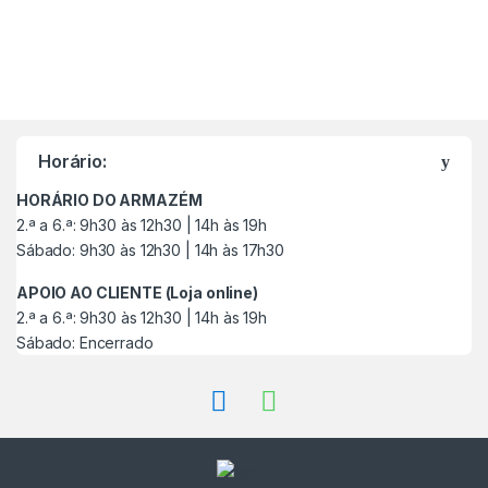
M
a
Horário:
r
HORÁRIO DO ARMAZÉM
c
2.ª a 6.ª: 9h30 às 12h30 | 14h às 19h
Sábado: 9h30 às 12h30 | 14h às 17h30
a
APOIO AO CLIENTE (Loja online)
s
2.ª a 6.ª: 9h30 às 12h30 | 14h às 19h
Sábado: Encerrado
C
a
r