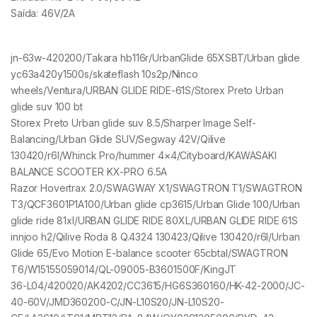
Saída: 46V/2A
jn-63w-420200/Takara hb116r/UrbanGlide 65XSBT/Urban glide
yc63a420y1500s/skateflash 10s2p/Ninco
wheels/Ventura/URBAN GLIDE RIDE-61S/Storex Preto Urban
glide suv 100 bt
Storex Preto Urban glide suv 8.5/Sharper Image Self-
Balancing/Urban Glide SUV/Segway 42V/Qilive
130420/r6l/Whinck Pro/hummer 4×4/Cityboard/KAWASAKI
BALANCE SCOOTER KX-PRO 6.5A
Razor Hovertrax 2.0/SWAGWAY X1/SWAGTRON T1/SWAGTRON
T3/QCF3601P1A100/Urban glide cp3615/Urban Glide 100/Urban
glide ride 81xl/URBAN GLIDE RIDE 80XL/URBAN GLIDE RIDE 61S
innjoo h2/Qilive Roda 8 Q.4324 130423/Qilive 130420/r6l/Urban
Glide 65/Evo Motion E-balance scooter 65cbtal/SWAGTRON
T6/W15155059014/QL-09005-B3601500F/KingJT
36-L04/420020/AK4202/CC3615/HG6S360160/HK-42-2000/JC-
40-60V/JMD360200-C/JN-L10S20/JN-L10S20-