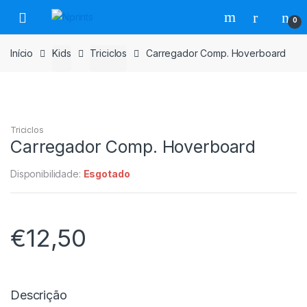
Saltar
Pular
0
para
para
navegação
o
Início
Kids
Triciclos
Carregador Comp. Hoverboard
conteúdo
Triciclos
Carregador Comp. Hoverboard
Disponibilidade:
Esgotado
€
12,50
Descrição