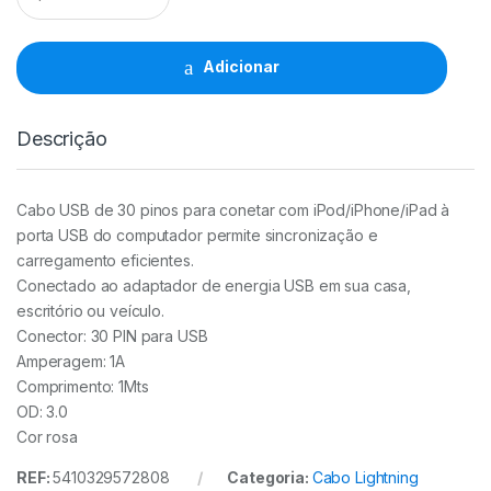
2.0
30Pinos
iPhone
Adicionar
4
1Mts
quantidade
Descrição
Cabo USB de 30 pinos para conetar com iPod/iPhone/iPad à
porta USB do computador permite sincronização e
carregamento eficientes.
Conectado ao adaptador de energia USB em sua casa,
escritório ou veículo.
Conector: 30 PIN para USB
Amperagem: 1A
Comprimento: 1Mts
OD: 3.0
Cor rosa
REF:
5410329572808
Categoria:
Cabo Lightning