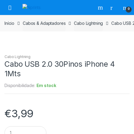
Saltar
Pular
0
para
para
navegação
o
Início
Cabos & Adaptadores
Cabo Lightning
Cabo USB 2
conteúdo
Cabo Lightning
Cabo USB 2.0 30Pinos iPhone 4
1Mts
Disponibilidade:
Em stock
€
3,99
Cabo
USB