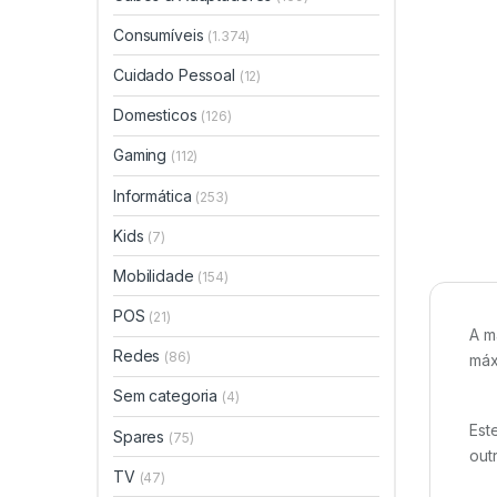
Consumíveis
(1.374)
Cuidado Pessoal
(12)
Domesticos
(126)
Gaming
(112)
Informática
(253)
Kids
(7)
Mobilidade
(154)
POS
(21)
A m
Redes
(86)
máx
Sem categoria
(4)
Est
Spares
(75)
out
TV
(47)