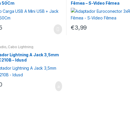
m 50Cm
Fêmea – S-Vídeo Fêmea
5
€
3,99
udio
,
Cabo Lightning
ador Lightning A Jack 3,5mm
210B – Idusd
0