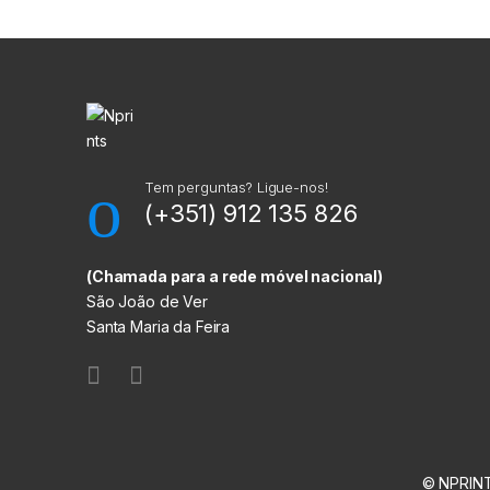
M
a
r
c
a
Tem perguntas? Ligue-nos!
(+351) 912 135 826
s
C
(Chamada para a rede móvel nacional)
São João de Ver
a
Santa Maria da Feira
r
r
o
© NPRINT