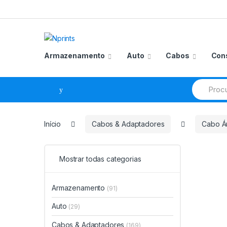
Saltar
Pular
para
para
navegação
o
conteúdo
Armazenamento
Auto
Cabos
Con
Procurar
por:
Início
Cabos & Adaptadores
Cabo Á
Mostrar todas categorias
Armazenamento
(91)
Auto
(29)
Cabos & Adaptadores
(169)