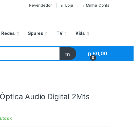
Revendedor
Loja
Minha Conta
Redes
Spares
TV
Kids
€
0,00
0
Óptica Audio Digital 2Mts
stock