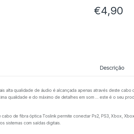
€
4,90
Cabo
Fibra
Óptica
Audio
Digital
2Mts
(TOSLINK)
Descrição
quantidade
ais alta qualidade de áudio é alcançada apenas através deste cabo d
ima qualidade e do máximo de detalhes em som … este é o seu prod
e cabo de fibra óptica Toslink permite conectar Ps2, PS3, Xbox, Xb
ros sistemas com saídas digitais.