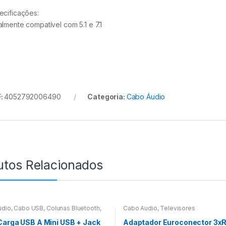
ecificações:
almente compatível com 5.1 e 7.1
:
4052792006490
Categoria:
Cabo Áudio
utos Relacionados
udio
,
Cabo USB
,
Colunas Bluetooth
,
Cabo Áudio
,
Televisores
egoria
arga USB A Mini USB + Jack
Adaptador Euroconector 3x