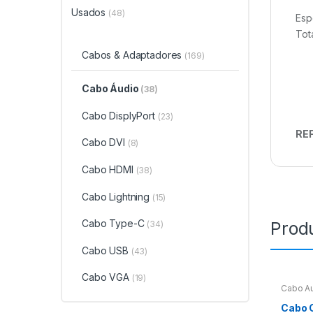
Usados
(48)
Esp
Tot
Cabos & Adaptadores
(169)
Cabo Áudio
(38)
Cabo DisplyPort
(23)
REF
Cabo DVI
(8)
Cabo HDMI
(38)
Cabo Lightning
(15)
Cabo Type-C
Prod
(34)
Cabo USB
(43)
Cabo VGA
(19)
Cabo Á
Sem cat
Cabo C