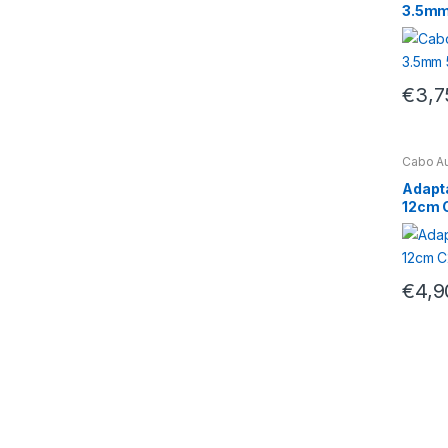
3.5m
€
3,7
Cabo Á
Adapt
12cm C
€
4,9