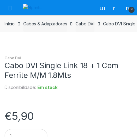
Saltar
Pular
0
para
para
navegação
o
Início
Cabos & Adaptadores
Cabo DVI
Cabo DVI Single 
conteúdo
Cabo DVI
Cabo DVI Single Link 18 + 1 Com
Ferrite M/M 1.8Mts
Disponibilidade:
Em stock
€
5,90
Cabo
DVI