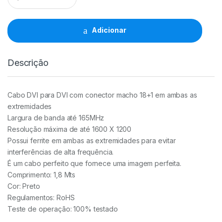
Single
Link
18
Adicionar
+
1
Com
Descrição
Ferrite
M/M
1.8Mts
quantidade
Cabo DVI para DVI com conector macho 18+1 em ambas as
extremidades
Largura de banda até 165MHz
Resolução máxima de até 1600 X 1200
Possui ferrite em ambas as extremidades para evitar
interferências de alta frequência.
É um cabo perfeito que fornece uma imagem perfeita.
Comprimento: 1,8 Mts
Cor: Preto
Regulamentos: RoHS
Teste de operação: 100% testado