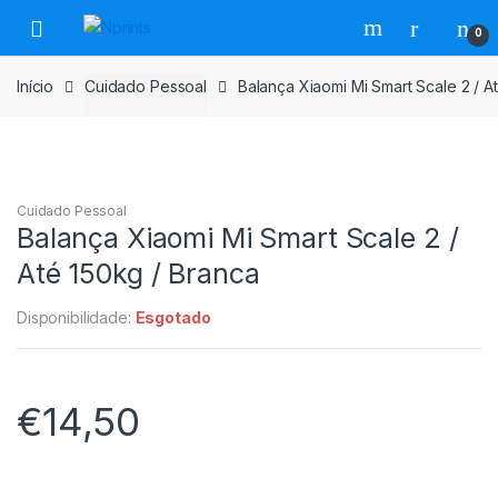
Saltar
Pular
0
para
para
navegação
o
Início
Cuidado Pessoal
Balança Xiaomi Mi Smart Scale 2 / A
conteúdo
Cuidado Pessoal
Balança Xiaomi Mi Smart Scale 2 /
Até 150kg / Branca
Disponibilidade:
Esgotado
€
14,50