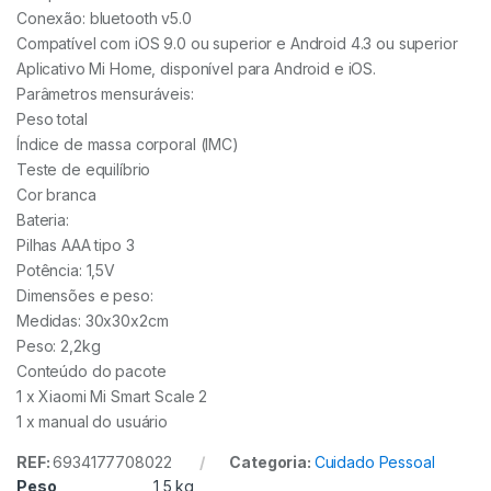
Conexão: bluetooth v5.0
Compatível com iOS 9.0 ou superior e Android 4.3 ou superior
Aplicativo Mi Home, disponível para Android e iOS.
Parâmetros mensuráveis:
Peso total
Índice de massa corporal (IMC)
Teste de equilíbrio
Cor branca
Bateria:
Pilhas AAA tipo 3
Potência: 1,5V
Dimensões e peso:
Medidas: 30x30x2cm
Peso: 2,2kg
Conteúdo do pacote
1 x Xiaomi Mi Smart Scale 2
1 x manual do usuário
REF:
6934177708022
Categoria:
Cuidado Pessoal
Peso
1,5 kg