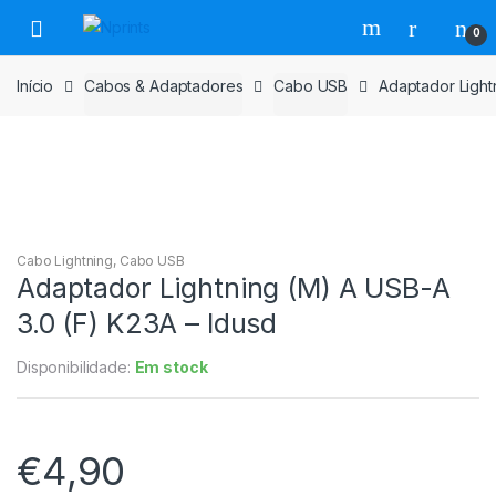
Saltar
Pular
0
para
para
navegação
o
Início
Cabos & Adaptadores
Cabo USB
Adaptador Light
conteúdo
Cabo Lightning
,
Cabo USB
Adaptador Lightning (M) A USB-A
3.0 (F) K23A – Idusd
Disponibilidade:
Em stock
€
4,90