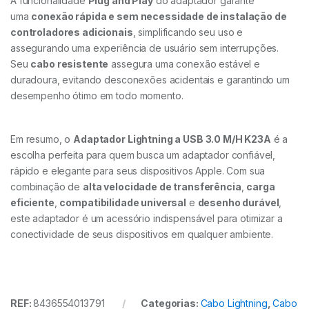
A funcionalidade
Plug and Play
do adaptador garante
uma
conexão rápida e sem necessidade de instalação de
controladores adicionais
, simplificando seu uso e
assegurando uma experiência de usuário sem interrupções.
Seu
cabo resistente
assegura uma conexão estável e
duradoura, evitando desconexões acidentais e garantindo um
desempenho ótimo em todo momento.
Em resumo, o
Adaptador Lightning a USB 3.0 M/H K23A
é a
escolha perfeita para quem busca um adaptador confiável,
rápido e elegante para seus dispositivos Apple. Com sua
combinação de
alta velocidade de transferência
,
carga
eficiente
,
compatibilidade universal
e
desenho durável
,
este adaptador é um acessório indispensável para otimizar a
conectividade de seus dispositivos em qualquer ambiente.
REF:
8436554013791
Categorias:
Cabo Lightning
,
Cabo