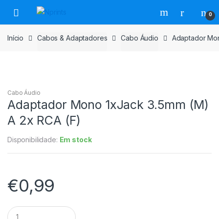
Saltar
Pular
0
para
para
navegação
o
Início
Cabos & Adaptadores
Cabo Áudio
Adaptador Mon
conteúdo
Cabo Áudio
Adaptador Mono 1xJack 3.5mm (M)
A 2x RCA (F)
Disponibilidade:
Em stock
€
0,99
Adaptador
Mono