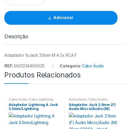
1xJack
3.5mm
(M)
Adicionar
A
2x
RCA
Descrição
(F)
quantidade
Adaptador 1xJack 3.5mm M A 2x RCA F
REF:
5601234460025
Categoria:
Cabo Áudio
Produtos Relacionados
Cabo Áudio
,
Cabo Lightning
Auriculares
,
Cabo Áudio
,
Headsets Gaming
Adaptador Lightning A Jack
Adaptador Jack 3.5mm (F)
3.5mm/Lightning
Áudio Micro/Áudio (M)
30cm C206A – Idusd